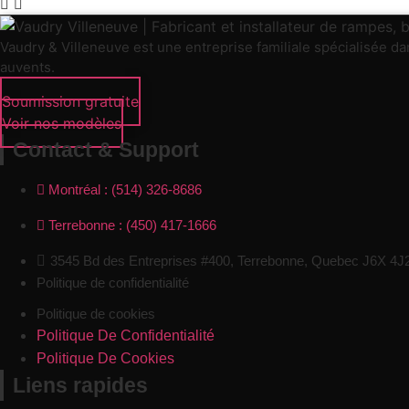
Vaudry & Villeneuve est une entreprise familiale spécialisée dans
auvents.
Soumission gratuite
Voir nos modèles
Contact & Support
Montréal : (514) 326-8686
Terrebonne : (450) 417-1666
3545 Bd des Entreprises #400, Terrebonne, Quebec J6X 4J
Politique de confidentialité
Politique de cookies
Politique De Confidentialité
Politique De Cookies
Liens rapides