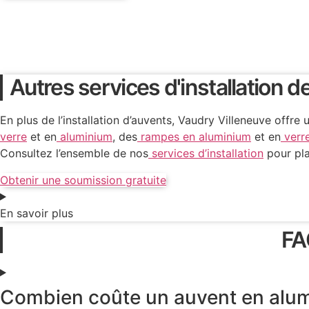
Rampes
Rampes
Rampes
Rampes
Rampes
Autres services d'installation 
en
de
en
en
de
aluminium
verre
aluminium
aluminium
verre
En plus de l’installation d’auvents, Vaudry Villeneuve of
verre
et en
aluminium
, des
rampes en aluminium
et en
verr
Consultez l’ensemble de nos
services d’installation
pour pla
Obtenir une soumission gratuite
En savoir plus
FA
Combien coûte un auvent en alu