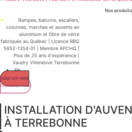
Aller
au
Nos produits
contenu
EN
(450) 417-1666
Contactez-nous
INSTALLATION D'AUVE
À TERREBONNE