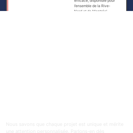
efficace, disponible pour
l’ensemble de la Rive-
Nord et de Montréal.
Obtenir une
soumission
gratuite
Besoin d’une installation ?
Nous savons que chaque projet est unique et mérite
une attention personnalisée. Parlons-en dès