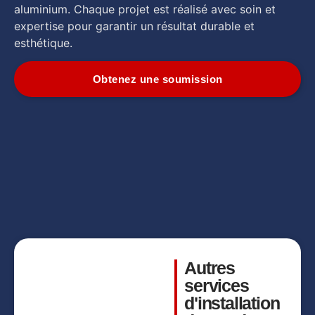
aluminium. Chaque projet est réalisé avec soin et
expertise pour garantir un résultat durable et
esthétique.
Obtenez une soumission
Rampes en aluminium
Rampes de verre
Rampes en aluminium
Rampes en aluminium
Rampes de verre
Autres
services
d'installation