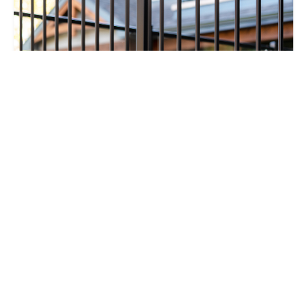
Rampe aluminium soudée pour
balcon, patio et terrasse à
Repentigny
En savoir plus