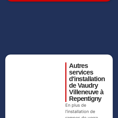
Rampes de verre
Rampes de verre
Rampes de verre
Rampes de verre
Rampes de verre
Autres
services
d'installation
de Vaudry
Villeneuve à
Repentigny
En plus de
l’installation de
rampes de verre,