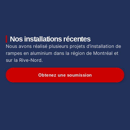
Nos installations récentes
Nous avons réalisé plusieurs projets d’installation de
rampes en aluminium dans la région de Montréal et
sur la Rive-Nord.
Obtenez une soumission
Rampes en aluminium
Rampes en aluminium
Rampes en aluminium
Rampes en aluminium
Rampes en aluminium
Rampes en aluminium
Rampes en aluminium
Rampes en aluminium
Rampes de verre
Rampes en aluminium