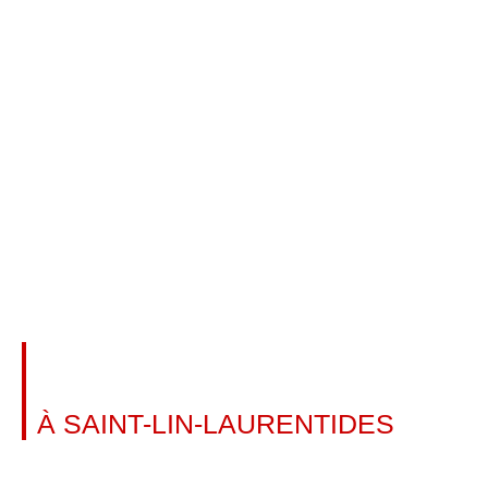
INSTALLATION DE RAMPE
D'ESCALIER
À SAINT-LIN-LAURENTIDES
En savoir plus